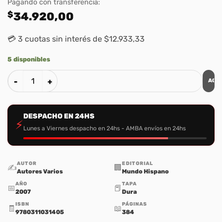
Pagando con transferencia:
$
34.920,00
💳 3 cuotas sin interés de $12.933,33
5 disponibles
AGR
Comentario Biblico Mundo Hispano: Lucas cantidad
DESPACHO EN 24HS
⚡
Lunes a Viernes despacho en 24hs - AMBA envíos en 24hs
AUTOR
EDITORIAL
✍️
🏢
Autores Varios
Mundo Hispano
AÑO
TAPA
📅
📕
2007
Dura
ISBN
PÁGINAS
🧾
📖
9780311031405
384