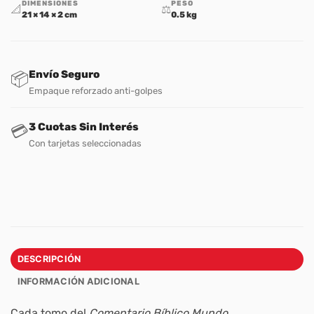
DIMENSIONES
PESO
📐
⚖️
21 × 14 × 2 cm
0.5 kg
Envío Seguro
📦
Empaque reforzado anti-golpes
3 Cuotas Sin Interés
💳
Con tarjetas seleccionadas
DESCRIPCIÓN
INFORMACIÓN ADICIONAL
Cada tomo del
Comentario Bíblico Mundo