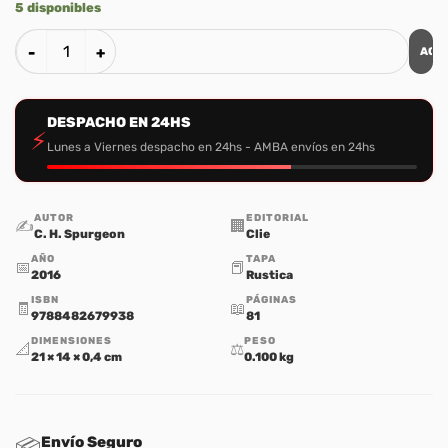
5 disponibles
AGR
Coleccion de Salmos: La Alabanza, Salmo 84 cantidad
DESPACHO EN 24HS
⚡
Lunes a Viernes despacho en 24hs - AMBA envíos en 24hs
AUTOR
EDITORIAL
✍️
🏢
C. H. Spurgeon
Clie
AÑO
TAPA
📅
📕
2016
Rustica
ISBN
PÁGINAS
🧾
📖
9788482679938
81
DIMENSIONES
PESO
📐
⚖️
21 × 14 × 0,4 cm
0.100 kg
Envío Seguro