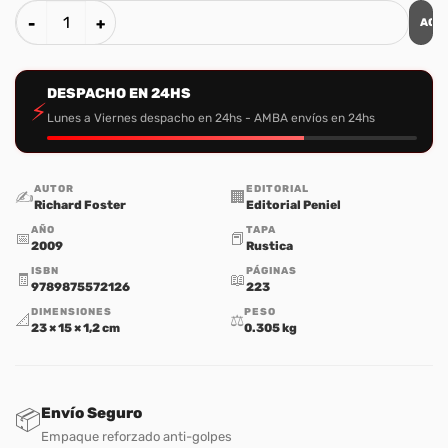
AGR
Celebración de la Disciplina cantidad
DESPACHO EN 24HS
⚡
Lunes a Viernes despacho en 24hs - AMBA envíos en 24hs
AUTOR
EDITORIAL
✍️
🏢
Richard Foster
Editorial Peniel
AÑO
TAPA
📅
📕
2009
Rustica
ISBN
PÁGINAS
🧾
📖
9789875572126
223
DIMENSIONES
PESO
📐
⚖️
23 × 15 × 1,2 cm
0.305 kg
Envío Seguro
📦
Empaque reforzado anti-golpes