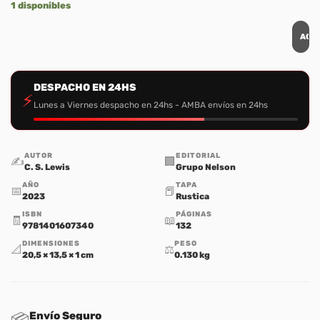
1 disponibles
AGR
DESPACHO EN 24HS
⚡
Lunes a Viernes despacho en 24hs - AMBA envíos en 24hs
AUTOR
EDITORIAL
✍️
🏢
C. S. Lewis
Grupo Nelson
AÑO
TAPA
📅
📕
2023
Rustica
ISBN
PÁGINAS
🧾
📖
9781401607340
132
DIMENSIONES
PESO
📐
⚖️
20,5 × 13,5 × 1 cm
0.130 kg
Envío Seguro