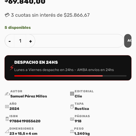
69.840,00
💳 3 cuotas sin interés de $25.866,67
5 disponibles
AGR
Bibliologia cantidad
DESPACHO EN 24HS
⚡
Lunes a Viernes despacho en 24hs - AMBA envíos en 24hs
AUTOR
EDITORIAL
✍️
🏢
Samuel Pérez Millos
Clie
AÑO
TAPA
📅
📕
2024
Rustica
ISBN
PÁGINAS
🧾
📖
9788419055620
918
DIMENSIONES
PESO
📐
⚖️
23 × 15,5 × 4 cm
1.240 kg