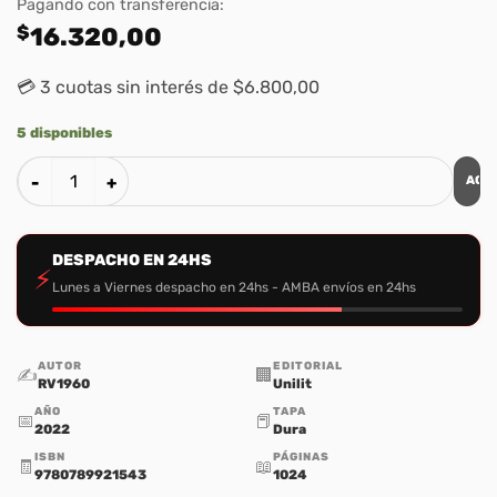
Pagando con transferencia:
$
16.320,00
💳 3 cuotas sin interés de $6.800,00
5 disponibles
AGR
Biblia Promesas Con Concordancia Tapa Dura Negro - Rvr 1
DESPACHO EN 24HS
⚡
Lunes a Viernes despacho en 24hs - AMBA envíos en 24hs
AUTOR
EDITORIAL
✍️
🏢
RV1960
Unilit
AÑO
TAPA
📅
📕
2022
Dura
ISBN
PÁGINAS
🧾
📖
9780789921543
1024