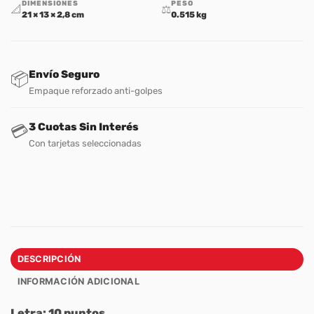
DIMENSIONES
PESO
📐
⚖️
21 × 13 × 2,8 cm
0.515 kg
Envío Seguro
📦
Empaque reforzado anti-golpes
3 Cuotas Sin Interés
💳
Con tarjetas seleccionadas
DESCRIPCIÓN
INFORMACIÓN ADICIONAL
Letra: 10 puntos