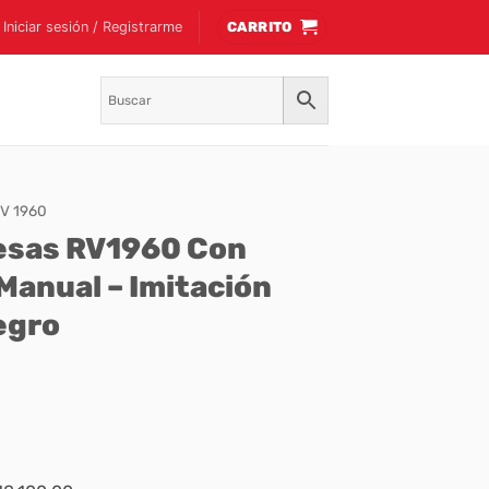
Iniciar sesión / Registrarme
CARRITO
V 1960
mesas RV1960 Con
Manual – Imitación
egro