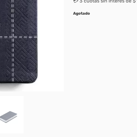
💳 3 cuotas sin interés de $
Agotado