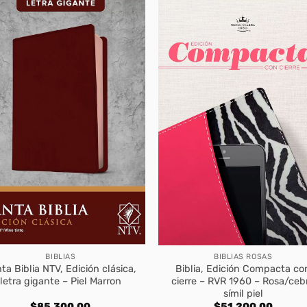
BIBLIAS
BIBLIAS ROSAS
ta Biblia NTV, Edición clásica,
Biblia, Edición Compacta co
letra gigante – Piel Marron
cierre – RVR 1960 – Rosa/ceb
símil piel
$
85.300,00
$
51.200,00