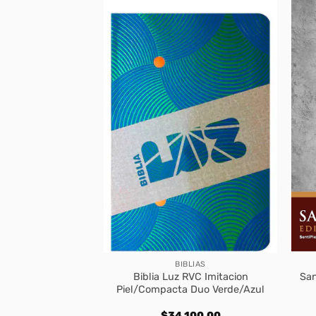
BLIAS
BIBLIAS
V Edición clásica
Biblia Luz RVC Imitacion
San
 – SentiPiel negro
Piel/Compacta Duo Verde/Azul
300,00
$
34.100,00