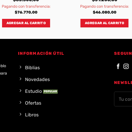
Pagando con transferencia:
Pagando con transferencia:
$
76.770,00
$
46.080,00
AGREGAR AL CARRITO
AGREGAR AL CARRITO
INFORMACIÓN ÚTIL
SEGUIN
eblo
Biblias
para
Novedades
NEWSL
Estudio
Ofertas
Libros