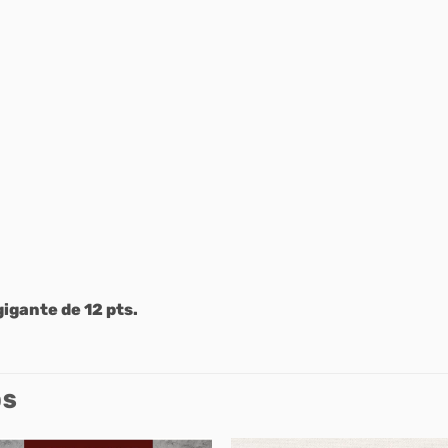
gigante de 12 pts.
OS