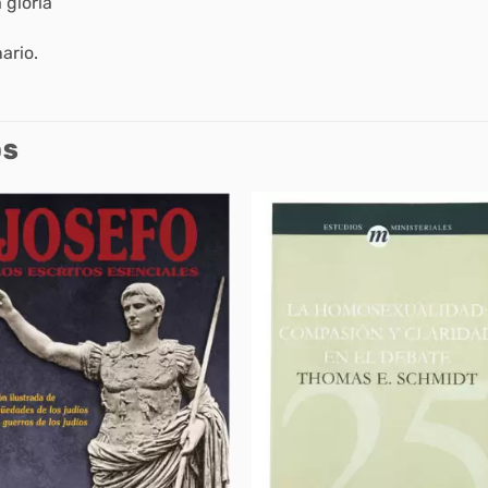
 gloria
ario.
OS