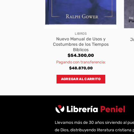
EDADES
LIBROS
Nuevo Manual de Usos y
s del Mar Muerto
Jo
Costumbres de los Tiempos
Biblicos
400,00
$
54.300,00
transferencia:
Pagando con transferencia:
760,00
$
48.870,00
AL CARRITO
AGREGAR AL CARRITO
Llevamos más de 30 años sirviendo al pu
de Dios, distribuyendo literatura cristiana 