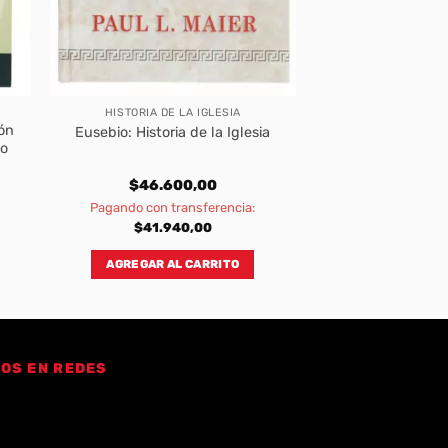
HISTORIA DE LA IGLESIA
ón
Eusebio: Historia de la Iglesia
mo
$
46.600,00
Pagando con transferencia:
$
41.940,00
AGREGAR AL CARRITO
OS EN REDES