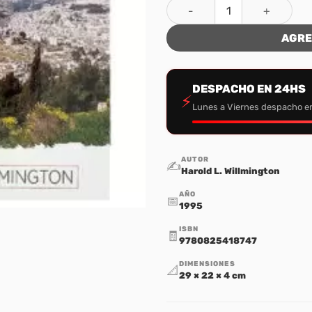
Auxiliar Biblico Portavoz ca
AGRE
DESPACHO EN 24HS
⚡
Lunes a Viernes despacho e
AUTOR
✍️
Harold L. Willmington
AÑO
📅
1995
ISBN
🧾
9780825418747
DIMENSIONES
📐
29 × 22 × 4 cm