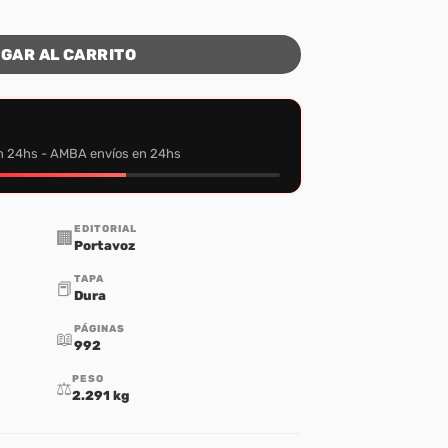
ntidad
GAR AL CARRITO
n 24hs - AMBA envíos en 24hs
EDITORIAL
🏢
Portavoz
TAPA
📕
Dura
PÁGINAS
📖
992
PESO
⚖️
2.291 kg