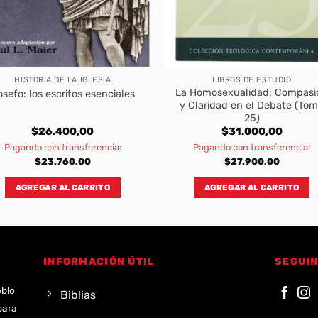
HISTORIA DE LA IGLESIA
LIBROS DE ESTUDIO
La Homosexualidad: Compasi
sefo: los escritos esenciales
y Claridad en el Debate (To
25)
$
26.400,00
$
31.000,00
Pagando con transferencia:
Pagando con transferencia:
$
23.760,00
$
27.900,00
AGREGAR AL CARRITO
AGREGAR AL CARRITO
INFORMACIÓN ÚTIL
SEGUIN
eblo
Biblias
para