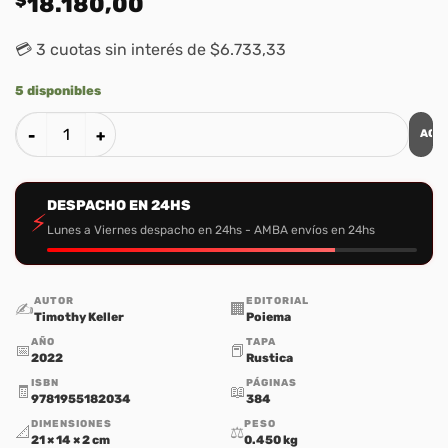
18.180,00
💳 3 cuotas sin interés de $6.733,33
5 disponibles
AGR
Amar La Ciudad cantidad
DESPACHO EN 24HS
⚡
Lunes a Viernes despacho en 24hs - AMBA envíos en 24hs
AUTOR
EDITORIAL
✍️
🏢
Timothy Keller
Poiema
AÑO
TAPA
📅
📕
2022
Rustica
ISBN
PÁGINAS
🧾
📖
9781955182034
384
DIMENSIONES
PESO
📐
⚖️
21 × 14 × 2 cm
0.450 kg