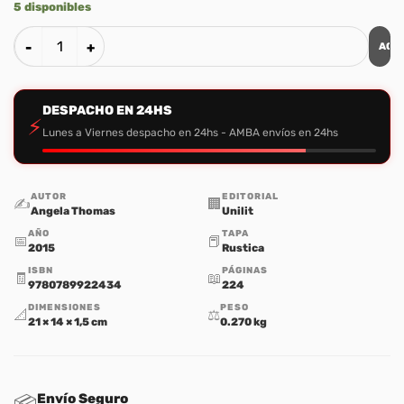
5 disponibles
AGR
52 Cosas que los Hijos Necesitan de sus Mamas cantidad
DESPACHO EN 24HS
⚡
Lunes a Viernes despacho en 24hs - AMBA envíos en 24hs
AUTOR
EDITORIAL
✍️
🏢
Angela Thomas
Unilit
AÑO
TAPA
📅
📕
2015
Rustica
ISBN
PÁGINAS
🧾
📖
9780789922434
224
DIMENSIONES
PESO
📐
⚖️
21 × 14 × 1,5 cm
0.270 kg
Envío Seguro