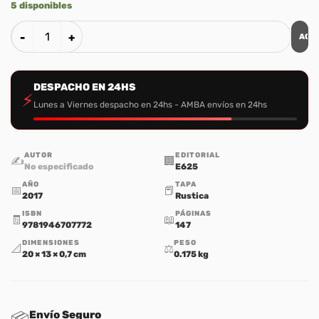
5 disponibles
AGR
100 Ideas para Lideres de Universitarios cantidad
DESPACHO EN 24HS
⚡
Lunes a Viernes despacho en 24hs - AMBA envíos en 24hs
AUTOR
EDITORIAL
✍️
🏢
No especificado
E625
AÑO
TAPA
📅
📕
2017
Rustica
ISBN
PÁGINAS
🧾
📖
9781946707772
147
DIMENSIONES
PESO
📐
⚖️
20 × 13 × 0,7 cm
0.175 kg
Envío Seguro