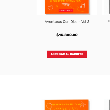
Pescador Mujer
H
Aventuras Con Dios – Vol 2
1960 – Simil Piel
rado
800,00
$
15.800,00
 transferencia:
820,00
AL CARRITO
AGREGAR AL CARRITO