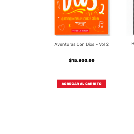
Pescador Mujer
H
Aventuras Con Dios – Vol 2
1960 – Simil Piel
rado
800,00
$
15.800,00
 transferencia:
820,00
AL CARRITO
AGREGAR AL CARRITO