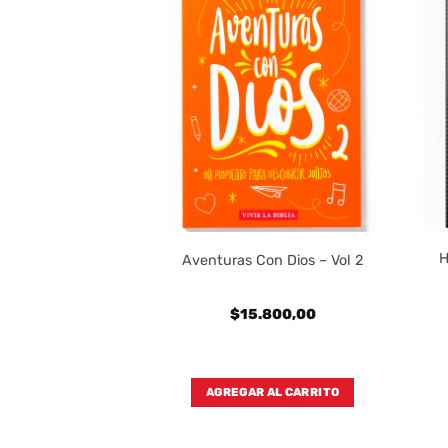
Pescador Mujer
H
Aventuras Con Dios – Vol 2
1960 – Simil Piel
rado
800,00
$
15.800,00
 transferencia:
820,00
AL CARRITO
AGREGAR AL CARRITO