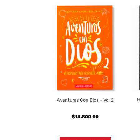
Pescador Mujer
H
Aventuras Con Dios – Vol 2
1960 – Simil Piel
rado
800,00
$
15.800,00
 transferencia:
820,00