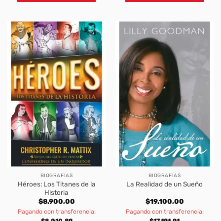
BIOGRAFÍAS
BIOGRAFÍAS
Héroes: Los Titanes de la
La Realidad de un Sueño
Historia
$
8.900,00
$
19.100,00
Pagando con transferencia:
Pagando con transferencia:
$
8.010,89
$
17.191,91