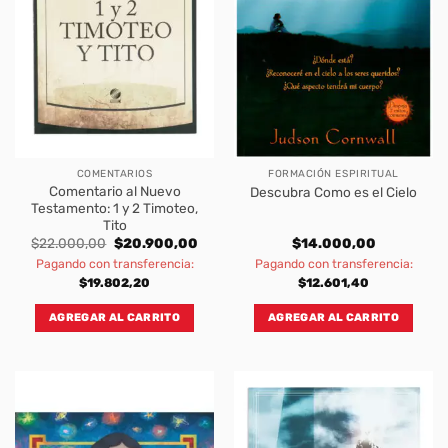
COMENTARIOS
FORMACIÓN ESPIRITUAL
Comentario al Nuevo
Descubra Como es el Cielo
Testamento: 1 y 2 Timoteo,
Tito
Original
Current
$
22.000,00
$
20.900,00
$
14.000,00
price
price
Pagando con transferencia:
Pagando con transferencia:
was:
is:
$22.000,00.
$20.900,00.
$
19.802,20
$
12.601,40
AGREGAR AL CARRITO
AGREGAR AL CARRITO