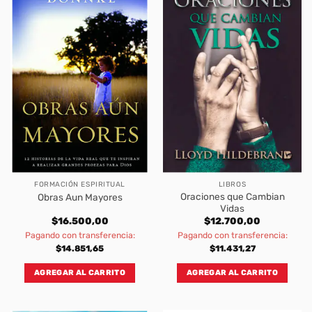
FORMACIÓN ESPIRITUAL
LIBROS
Oraciones que Cambian
Obras Aun Mayores
Vidas
$
16.500,00
$
12.700,00
Pagando con transferencia:
Pagando con transferencia:
$
14.851,65
$
11.431,27
AGREGAR AL CARRITO
AGREGAR AL CARRITO