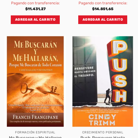
Pagando con transferencia:
Pagando con transferencia:
$
11.431,27
$
14.851,65
AGREGAR AL CARRITO
AGREGAR AL CARRITO
FORMACIÓN ESPIRITUAL
CRECIMIENTO PERSONAL
Push, Persevere Hasta
Me Buscaran y Me Hallaran